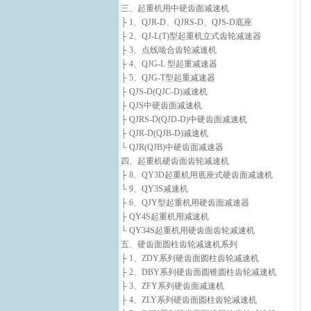
三、起重机用中硬齿面减速机
├ 1、QJR-D、QJRS-D、QJS-D底座
├ 2、QJ-L(T)型起重机立式齿轮减速器
├ 3、点线啮合齿轮减速机
├ 4、QJG-L 型起重减速器
├ 5、QJG-T型起重减速器
├ QJS-D(QJC-D)减速机
├ QJS中硬齿面减速机
├ QJRS-D(QJD-D)中硬齿面减速机
├ QJR-D(QJB-D)减速机
└ QJR(QJB)中硬齿面减速器
四、起重机硬齿面齿轮减速机
├ 8、QY3D起重机用底座式硬齿面减速机
└ 9、QY3S减速机
├ 6、QJY型起重机用硬齿面减速器
├ QY4S起重机用减速机
└ QY34S起重机用硬齿面齿轮减速机
五、硬齿面圆柱齿轮减速机系列
├ 1、ZDY系列硬齿面圆柱齿轮减速机
├ 2、DBY系列硬齿面圆锥圆柱齿轮减速机
├ 3、ZFY系列硬齿面减速机
├ 4、ZLY系列硬齿面圆柱齿轮减速机