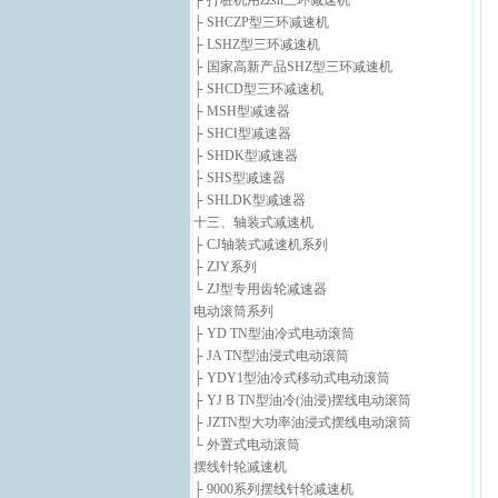
├ 打桩机用zzsh三环减速机
├ SHCZP型三环减速机
├ LSHZ型三环减速机
├ 国家高新产品SHZ型三环减速机
├ SHCD型三环减速机
├ MSH型减速器
├ SHCⅠ型减速器
├ SHDK型减速器
├ SHS型减速器
├ SHLDK型减速器
十三、轴装式减速机
├ CJ轴装式减速机系列
├ ZJY系列
└ ZJ型专用齿轮减速器
电动滚筒系列
├ YD TN型油冷式电动滚筒
├ JA TN型油浸式电动滚筒
├ YDY1型油冷式移动式电动滚筒
├ YJ B TN型油冷(油浸)摆线电动滚筒
├ JZTN型大功率油浸式摆线电动滚筒
└ 外置式电动滚筒
摆线针轮减速机
├ 9000系列摆线针轮减速机