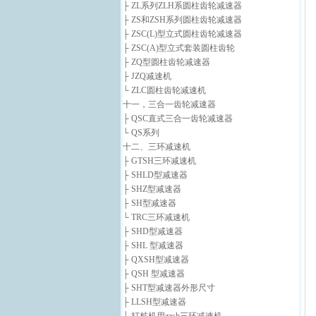
├ ZL系列ZLH系圆柱齿轮减速器
├ ZS和ZSH系列圆柱齿轮减速器
├ ZSC(L)型立式圆柱齿轮减速器
├ ZSC(A)型立式套装圆柱齿轮
├ ZQ型圆柱齿轮减速器
├ JZQ减速机
└ ZLC圆柱齿轮减速机
十一，三合一齿轮减速器
├ QSC直式三合一齿轮减速器
└ QS系列
十二、三环减速机
├ GTSH三环减速机
├ SHLD型减速器
├ SHZ型减速器
├ SH型减速器
└ TRC三环减速机
├ SHD型减速器
├ SHL 型减速器
├ QXSH型减速器
├ QSH 型减速器
├ SHT型减速器外形尺寸
├ LLSH型减速器