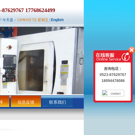
629767 17768624499
! 今天是：
126年8月7日 星期五
|
English
咨询电话：
0523-87629767
18094478086
聘
信息反馈
联系我们