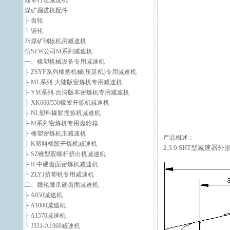
履带行走减速机
煤矿掘进机配件
├ 齿轮
└ 链轮
JS煤矿刮板机用减速机
仿SEW公司M系列减速机
一、橡塑机械设备专用减速机
├ ZSYF系列橡塑机械(压延机)专用减速机
├ ML系列-大陆版密炼机专用减速机
├ YM系列-台湾版本密炼机专用减速机
├ XK660/550橡胶开炼机减速机
├ NL塑料橡胶捏炼机减速机
├ M系列密炼机专用齿轮箱
├ 橡塑密炼机主减速机
产品概述：
├ K塑料橡胶开炼机减速机
2.3.9 SHT型减速器
├ SZ锥型双螺杆挤出机减速机
├ IL中硬齿面密炼机减速机
└ ZLYJ挤塑机专用减速机
二、棘轮棘爪硬齿面减速机
├ A850减速机
├ A1000减速机
├ A1570减速机
└ J331-A1960减速机