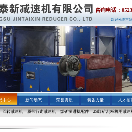
咨询电话：0523-87
欢迎光临本站
品中心
新闻动态
荣誉资质
装备力量
人才招
回转减速机
履带行走减速机
煤矿掘进机配件
JS煤矿刮板机用减速