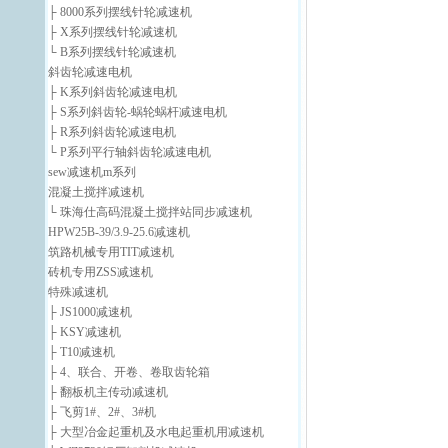
├ 8000系列摆线针轮减速机
├ X系列摆线针轮减速机
└ B系列摆线针轮减速机
斜齿轮减速电机
├ K系列斜齿轮减速电机
├ S系列斜齿轮-蜗轮蜗杆减速电机
├ R系列斜齿轮减速电机
└ P系列平行轴斜齿轮减速电机
sew减速机m系列
混凝土搅拌减速机
└ 珠海仕高码混凝土搅拌站同步减速机
HPW25B-39/3.9-25.6减速机
筑路机械专用TIT减速机
砖机专用ZSS减速机
特殊减速机
├ JS1000减速机
├ KSY减速机
├ T10减速机
├ 4、联合、开卷、卷取齿轮箱
├ 翻板机主传动减速机
├ 飞剪1#、2#、3#机
├ 大型冶金起重机及水电起重机用减速机