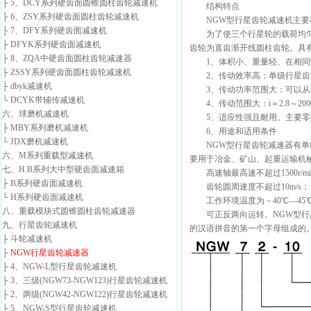
├ 5、DCY系列硬齿面圆锥圆柱齿轮减速机
结构特点
├ 6、ZSY系列硬齿面圆柱齿轮减速机
NGW型行星齿轮减速机主要
├ 7、DFY系列硬齿面减速机
为了使三个行星轮的载荷均匀分
├ DFYK系列硬齿面减速机
齿轮为直齿渐开线圆柱齿轮。具
├ 8、ZQA中硬齿面圆柱齿轮减速器
1、体积小、重量轻、在相同情况
├ ZSSY系列硬齿面圆柱齿轮减速机
2、传动效率高：单级行星齿轮减
├ dbyk减速机
3、传动功率范围大：可以从小于
└ DCYK带辅传减速机
4、传动范围大：i＝2.8～200
六、球磨机减速机
5、适应性强且耐用。主要零件
├ MBY系列磨机减速机
6、用途和适用条件
└ JDX磨机减速机
NGW型行星齿轮减速器有单级（NG
六、M系列重载型减速机
要用于冶金、矿山、起重运输机
七、H.B系列大中型硬齿面减速箱
高速轴最高速不超过1500r/mi
├ B系列硬齿面减速机
齿轮圆周速度不超过10m/s；
└ H系列硬齿面减速机
工作环境温度为－40℃—45
八、重载模块式圆锥圆柱齿轮减速器
可正反两向运转。NGW型行星
九、行星齿轮减速机
的汉语拼音的第一个字母组成的
├ 斗轮减速机
├
NGW行星齿轮减速器
├ 4、NGW-L型行星齿轮减速机
├ 3、三级(NGW73-NGW123)行星齿轮减速机
├ 2、两级(NGW42-NGW122)行星齿轮减速机
├ 5、NGW-S型行星齿轮减速机