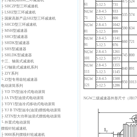
├ 打桩机用zzsh三环减速机
475
524
61
5-12.5
731
├ SHCZP型三环减速机
2.8-4.5
933
NGW
├ LSHZ型三环减速机
535
574
71
5-12.5
800
├ 国家高新产品SHZ型三环减速机
├ SHCD型三环减速机
2.8-4.5
1042
NGW
590
634
├ MSH型减速器
81
5-12.5
899
├ SHCⅠ型减速器
2.8-4.5
1141
NGW
660
721
├ SHDK型减速器
91
5-12.5
976
├ SHS型减速器
2.8-4.5
1261
NGW
├ SHLDK型减速器
745
800
101
5-12.5
1073
十三、轴装式减速机
2.8-4.5
1355
NGW
├ CJ轴装式减速机系列
840
891
111
5-12.5
1145
├ ZJY系列
2.8-4.5
1500
NGW
└ ZJ型专用齿轮减速器
950
1013
121
5-12.5
1286
电动滚筒系列
├ YD TN型油冷式电动滚筒
├ JA TN型油浸式电动滚筒
NGW二级减速器外形尺寸（JB179
├ YDY1型油冷式移动式电动滚筒
├ YJ B TN型油冷(油浸)摆线电动滚筒
├ JZTN型大功率油浸式摆线电动滚筒
└ 外置式电动滚筒
摆线针轮减速机
├ 9000系列摆线针轮减速机