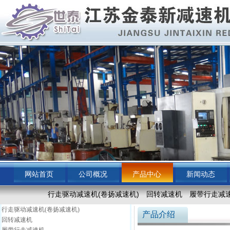
网站首页
公司概况
产品中心
新闻动态
行走驱动减速机(卷扬减速机)
回转减速机
履带行走减
行走驱动减速机(卷扬减速机)
产品介绍
回转减速机