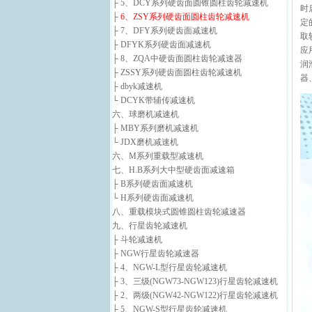
├ 5、DCY系列硬齿面圆锥圆柱齿轮减速机
时
├
6、ZSY系列硬齿面圆柱齿轮减速机
定
├ 7、DFY系列硬齿面减速机
取
├ DFYK系列硬齿面减速机
应
├ 8、ZQA中硬齿面圆柱齿轮减速器
润
├ ZSSY系列硬齿面圆柱齿轮减速机
器
├ dbyk减速机
└ DCYK带辅传减速机
六、球磨机减速机
├ MBY系列磨机减速机
└ JDX磨机减速机
六、M系列重载型减速机
七、H.B系列大中型硬齿面减速箱
├ B系列硬齿面减速机
└ H系列硬齿面减速机
八、重载模块式圆锥圆柱齿轮减速器
九、行星齿轮减速机
├ 斗轮减速机
├ NGW行星齿轮减速器
├ 4、NGW-L型行星齿轮减速机
├ 3、三级(NGW73-NGW123)行星齿轮减速机
├ 2、两级(NGW42-NGW122)行星齿轮减速机
├ 5、NGW-S型行星齿轮减速机