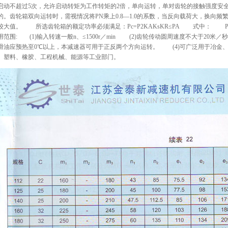
启动不超过5次，允许启动转矩为工作转矩的2倍，单向运转，单对齿轮的接触强度安全
的。齿轮箱双向运转时，需视情况将PN乘上0.8—1.0的系数，当反向载荷大，换向
较大值。 所选齿轮箱的额定功率必须满足：Pc=P2KAKsKR≤PA 式中： 
用范围: (1)输入转速一般n、≤1500r／min (2)齿轮传动圆周速度不大于20米
滑油应预热至0℃以上，本减速器可用于正反两个方向运转。 (4)可广泛用于冶金
、塑料、橡胶、工程机械、能源等工业部门。