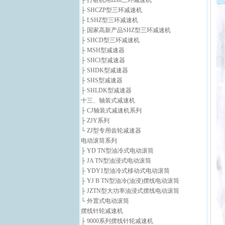
├ 打桩机用zzsh三环减速机
├ SHCZP型三环减速机
├ LSHZ型三环减速机
├ 国家高新产品SHZ型三环减速机
├ SHCD型三环减速机
├ MSH型减速器
├ SHCⅠ型减速器
├ SHDK型减速器
├ SHS型减速器
├ SHLDK型减速器
十三、轴装式减速机
├ CJ轴装式减速机系列
├ ZJY系列
└ ZJ型专用齿轮减速器
电动滚筒系列
├ YD TN型油冷式电动滚筒
├ JA TN型油浸式电动滚筒
├ YDY1型油冷式移动式电动滚筒
├ YJ B TN型油冷(油浸)摆线电动滚筒
├ JZTN型大功率油浸式摆线电动滚筒
└ 外置式电动滚筒
摆线针轮减速机
├ 9000系列摆线针轮减速机