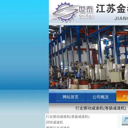
网站首页
公司概况
产
行走驱动减速机(卷扬减速机)
行走驱动减速机(卷扬减速机)
回转减速机