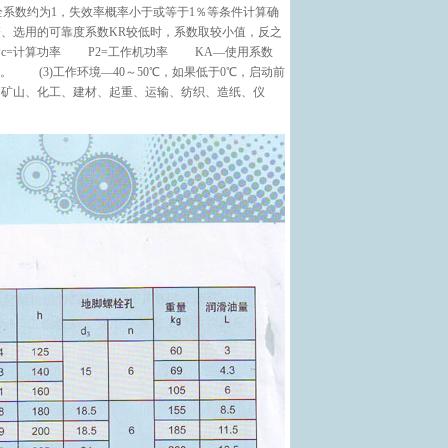
系数约为1，失效率概率小于或等于1％等条件计算确
频繁、选用的可靠度系数KR较低时，系数取较小值，反之
Pc=计算功率 P2=工作机功率 KA—使用系数
／秒。 (3)工作环境—40～50℃，如果低于0℃，启动前
、矿山、化工、建材、起重、运输、纺织、造纸、仪