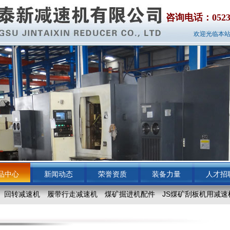
咨询电话：0523-87
欢迎光临本站
品中心
新闻动态
荣誉资质
装备力量
人才招
回转减速机
履带行走减速机
煤矿掘进机配件
JS煤矿刮板机用减速