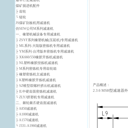
履带行走减速机
煤矿掘进机配件
├ 齿轮
└ 链轮
JS煤矿刮板机用减速机
仿SEW公司M系列减速机
一、橡塑机械设备专用减速机
├ ZSYF系列橡塑机械(压延机)专用减速机
├ ML系列-大陆版密炼机专用减速机
├ YM系列-台湾版本密炼机专用减速机
├ XK660/550橡胶开炼机减速机
├ NL塑料橡胶捏炼机减速机
├ M系列密炼机专用齿轮箱
├ 橡塑密炼机主减速机
├ K塑料橡胶开炼机减速机
产品概述：
├ SZ锥型双螺杆挤出机减速机
2.3.6 MSH型减速
├ IL中硬齿面密炼机减速机
└ ZLYJ挤塑机专用减速机
二、棘轮棘爪硬齿面减速机
├ A850减速机
├ A1000减速机
├ A1570减速机
└ J331-A1960减速机