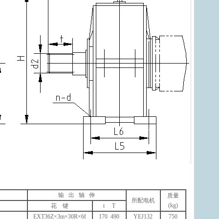
输 出 轴 伸
质量
所配电机
(kg)
花 键
t T
EXT36Z×3m×30R×6f
170 490
YEJ132
750