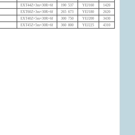
EXT44Z×3m×30R×6f
190 537
YEJ160
1420
EXT60Z×3m×30R×6f
265 673
YEJ180
2620
EXT40Z×5m×30R×6f
300 750
YEJ200
3430
EXT45Z×5m×30R×6f
360 800
YEJ225
4310