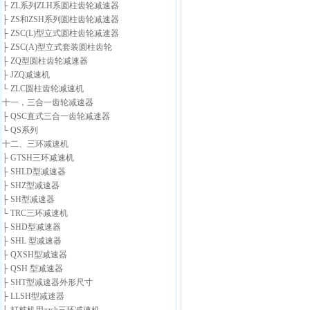
├ ZL系列ZLH系圆柱齿轮减速器
├ ZS和ZSH系列圆柱齿轮减速器
├ ZSC(L)型立式圆柱齿轮减速器
├ ZSC(A)型立式套装圆柱齿轮
├ ZQ型圆柱齿轮减速器
├ JZQ减速机
└ ZLC圆柱齿轮减速机
十一，三合一齿轮减速器
├ QSC直式三合一齿轮减速器
└ QS系列
十二、三环减速机
├ GTSH三环减速机
├ SHLD型减速器
├ SHZ型减速器
├ SH型减速器
└ TRC三环减速机
├ SHD型减速器
├ SHL 型减速器
├ QXSH型减速器
├ QSH 型减速器
├ SHT型减速器外形尺寸
├ LLSH型减速器