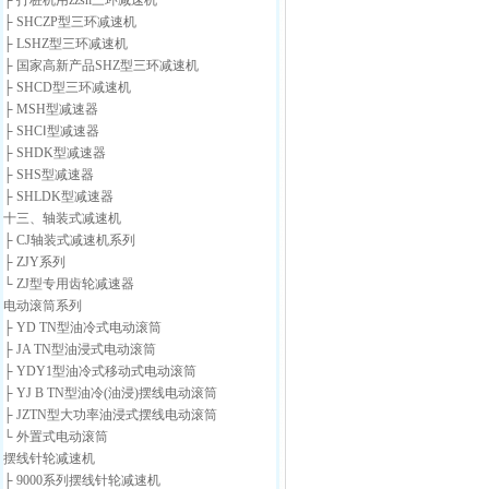
├ 打桩机用zzsh三环减速机
├ SHCZP型三环减速机
├ LSHZ型三环减速机
├ 国家高新产品SHZ型三环减速机
├ SHCD型三环减速机
├ MSH型减速器
├ SHCⅠ型减速器
├ SHDK型减速器
├ SHS型减速器
├ SHLDK型减速器
十三、轴装式减速机
├ CJ轴装式减速机系列
├ ZJY系列
└ ZJ型专用齿轮减速器
电动滚筒系列
├ YD TN型油冷式电动滚筒
├ JA TN型油浸式电动滚筒
├ YDY1型油冷式移动式电动滚筒
├ YJ B TN型油冷(油浸)摆线电动滚筒
├ JZTN型大功率油浸式摆线电动滚筒
└ 外置式电动滚筒
摆线针轮减速机
├ 9000系列摆线针轮减速机