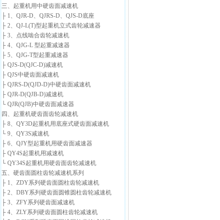
三、起重机用中硬齿面减速机
├ 1、QJR-D、QJRS-D、QJS-D底座
├ 2、QJ-L(T)型起重机立式齿轮减速器
├ 3、点线啮合齿轮减速机
├ 4、QJG-L 型起重减速器
├ 5、QJG-T型起重减速器
├ QJS-D(QJC-D)减速机
├ QJS中硬齿面减速机
├ QJRS-D(QJD-D)中硬齿面减速机
├ QJR-D(QJB-D)减速机
└ QJR(QJB)中硬齿面减速器
四、起重机硬齿面齿轮减速机
├ 8、QY3D起重机用底座式硬齿面减速机
└ 9、QY3S减速机
├ 6、QJY型起重机用硬齿面减速器
├ QY4S起重机用减速机
└ QY34S起重机用硬齿面齿轮减速机
五、硬齿面圆柱齿轮减速机系列
├ 1、ZDY系列硬齿面圆柱齿轮减速机
├ 2、DBY系列硬齿面圆锥圆柱齿轮减速机
├ 3、ZFY系列硬齿面减速机
├ 4、ZLY系列硬齿面圆柱齿轮减速机