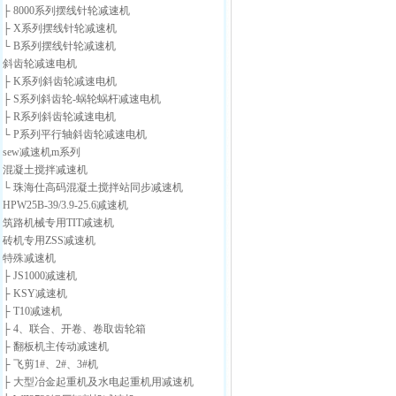
├ 8000系列摆线针轮减速机
├ X系列摆线针轮减速机
└ B系列摆线针轮减速机
斜齿轮减速电机
├ K系列斜齿轮减速电机
├ S系列斜齿轮-蜗轮蜗杆减速电机
├ R系列斜齿轮减速电机
└ P系列平行轴斜齿轮减速电机
sew减速机m系列
混凝土搅拌减速机
└ 珠海仕高码混凝土搅拌站同步减速机
HPW25B-39/3.9-25.6减速机
筑路机械专用TIT减速机
砖机专用ZSS减速机
特殊减速机
├ JS1000减速机
├ KSY减速机
├ T10减速机
├ 4、联合、开卷、卷取齿轮箱
├ 翻板机主传动减速机
├ 飞剪1#、2#、3#机
├ 大型冶金起重机及水电起重机用减速机