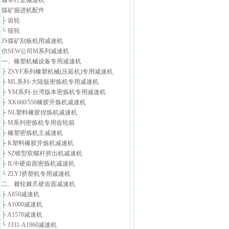
履带行走减速机
煤矿掘进机配件
├ 齿轮
└ 链轮
JS煤矿刮板机用减速机
仿SEW公司M系列减速机
一、橡塑机械设备专用减速机
├ ZSYF系列橡塑机械(压延机)专用减速机
├ ML系列-大陆版密炼机专用减速机
├ YM系列-台湾版本密炼机专用减速机
├ XK660/550橡胶开炼机减速机
├ NL塑料橡胶捏炼机减速机
├ M系列密炼机专用齿轮箱
├ 橡塑密炼机主减速机
├ K塑料橡胶开炼机减速机
├ SZ锥型双螺杆挤出机减速机
├ IL中硬齿面密炼机减速机
└ ZLYJ挤塑机专用减速机
二、棘轮棘爪硬齿面减速机
├ A850减速机
├ A1000减速机
├ A1570减速机
└ J331-A1960减速机