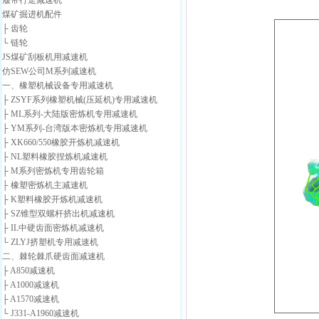
履带行走减速机
煤矿掘进机配件
├ 齿轮
└ 链轮
JS煤矿刮板机用减速机
仿SEW公司M系列减速机
一、橡塑机械设备专用减速机
├ ZSYF系列橡塑机械(压延机)专用减速机
├ ML系列-大陆版密炼机专用减速机
├ YM系列-台湾版本密炼机专用减速机
├ XK660/550橡胶开炼机减速机
├ NL塑料橡胶捏炼机减速机
├ M系列密炼机专用齿轮箱
├ 橡塑密炼机主减速机
├ K塑料橡胶开炼机减速机
├ SZ锥型双螺杆挤出机减速机
├ IL中硬齿面密炼机减速机
└ ZLYJ挤塑机专用减速机
二、棘轮棘爪硬齿面减速机
├ A850减速机
├ A1000减速机
├ A1570减速机
└ J331-A1960减速机