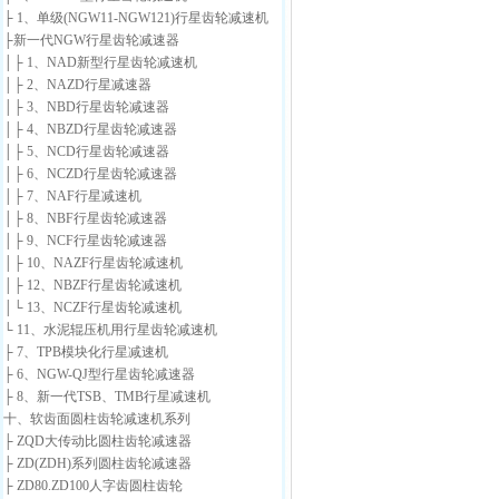
├ 1、单级(NGW11-NGW121)行星齿轮减速机
├新一代NGW行星齿轮减速器
│├ 1、NAD新型行星齿轮减速机
│├ 2、NAZD行星减速器
│├ 3、NBD行星齿轮减速器
│├ 4、NBZD行星齿轮减速器
│├ 5、NCD行星齿轮减速器
│├ 6、NCZD行星齿轮减速器
│├ 7、NAF行星减速机
│├ 8、NBF行星齿轮减速器
│├ 9、NCF行星齿轮减速器
│├ 10、NAZF行星齿轮减速机
│├ 12、NBZF行星齿轮减速机
│└ 13、NCZF行星齿轮减速机
└ 11、水泥辊压机用行星齿轮减速机
├ 7、TPB模块化行星减速机
├ 6、NGW-QJ型行星齿轮减速器
├ 8、新一代TSB、TMB行星减速机
十、软齿面圆柱齿轮减速机系列
├ ZQD大传动比圆柱齿轮减速器
├ ZD(ZDH)系列圆柱齿轮减速器
├ ZD80.ZD100人字齿圆柱齿轮