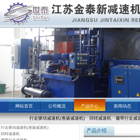
网站首页
公司概况
产品中心
新闻动态
行走驱动减速机(卷扬减速机)
回转减速机
履带行走减
行走驱动减速机(卷扬减速机)
产品介绍
回转减速机