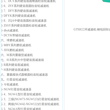
├ 5、DCY系列硬齿面圆锥圆柱齿轮减速机
├ 6、ZSY系列硬齿面圆柱齿轮减速机
├ 7、DFY系列硬齿面减速机
├ DFYK系列硬齿面减速机
├ 8、ZQA中硬齿面圆柱齿轮减速器
├ ZSSY系列硬齿面圆柱齿轮减速机
GTSH三环减速机:
钢包回转台
├ dbyk减速机
└ DCYK带辅传减速机
六、球磨机减速机
├ MBY系列磨机减速机
└ JDX磨机减速机
六、M系列重载型减速机
七、H.B系列大中型硬齿面减速箱
├ B系列硬齿面减速机
└ H系列硬齿面减速机
八、重载模块式圆锥圆柱齿轮减速器
九、行星齿轮减速机
├ 斗轮减速机
├ NGW行星齿轮减速器
├ 4、NGW-L型行星齿轮减速机
├ 3、三级(NGW73-NGW123)行星齿轮减速机
├ 2、两级(NGW42-NGW122)行星齿轮减速机
├ 5、NGW-S型行星齿轮减速机