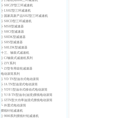
├ 打桩机用zzsh三环减速机
├ SHCZP型三环减速机
├ LSHZ型三环减速机
├ 国家高新产品SHZ型三环减速机
├ SHCD型三环减速机
├ MSH型减速器
├ SHCⅠ型减速器
├ SHDK型减速器
├ SHS型减速器
├ SHLDK型减速器
十三、轴装式减速机
├ CJ轴装式减速机系列
├ ZJY系列
└ ZJ型专用齿轮减速器
电动滚筒系列
├ YD TN型油冷式电动滚筒
├ JA TN型油浸式电动滚筒
├ YDY1型油冷式移动式电动滚筒
├ YJ B TN型油冷(油浸)摆线电动滚筒
├ JZTN型大功率油浸式摆线电动滚筒
└ 外置式电动滚筒
摆线针轮减速机
├ 9000系列摆线针轮减速机