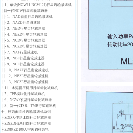
├ 1、单级(NGW11-NGW121)行星齿轮减速机
├新一代NGW行星齿轮减速器
│├ 1、NAD新型行星齿轮减速机
│├ 2、NAZD行星减速器
│├ 3、NBD行星齿轮减速器
│├ 4、NBZD行星齿轮减速器
│├ 5、NCD行星齿轮减速器
│├ 6、NCZD行星齿轮减速器
│├ 7、NAF行星减速机
│├ 8、NBF行星齿轮减速器
│├ 9、NCF行星齿轮减速器
│├ 10、NAZF行星齿轮减速机
│├ 12、NBZF行星齿轮减速机
│└ 13、NCZF行星齿轮减速机
└ 11、水泥辊压机用行星齿轮减速机
├ 7、TPB模块化行星减速机
├ 6、NGW-QJ型行星齿轮减速器
├ 8、新一代TSB、TMB行星减速机
十、软齿面圆柱齿轮减速机系列
├ ZQD大传动比圆柱齿轮减速器
├ ZD(ZDH)系列圆柱齿轮减速器
├ ZD80.ZD100人字齿圆柱齿轮