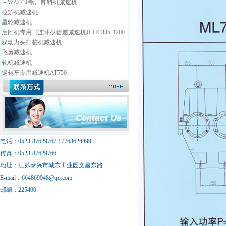
└ WZ2730钢厂卸料机减速机
拉矫机减速机
星轮减速机
启闭机专用（连环少齿差减速机JCHC335-1200
双动力头打桩机减速机
飞剪减速机
轧机减速机
钢包车专用减速机AT750
电话：0523-87629767 17768624499
传真：0523-87629766
地址：江苏泰兴市城东工业园文昌东路
E-mail：664869948@qq.com
邮编：225400