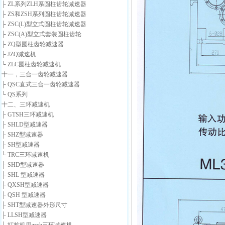
├ ZL系列ZLH系圆柱齿轮减速器
├ ZS和ZSH系列圆柱齿轮减速器
├ ZSC(L)型立式圆柱齿轮减速器
├ ZSC(A)型立式套装圆柱齿轮
├ ZQ型圆柱齿轮减速器
├ JZQ减速机
└ ZLC圆柱齿轮减速机
十一，三合一齿轮减速器
├ QSC直式三合一齿轮减速器
└ QS系列
十二、三环减速机
├ GTSH三环减速机
├ SHLD型减速器
├ SHZ型减速器
├ SH型减速器
└ TRC三环减速机
├ SHD型减速器
├ SHL 型减速器
├ QXSH型减速器
├ QSH 型减速器
├ SHT型减速器外形尺寸
├ LLSH型减速器